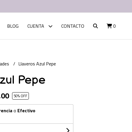
BLOG
CUENTA
CONTACTO
0
dades
Llaveros Azul Pepe
Azul Pepe
,00
50
% OFF
rencia
o
Efectivo