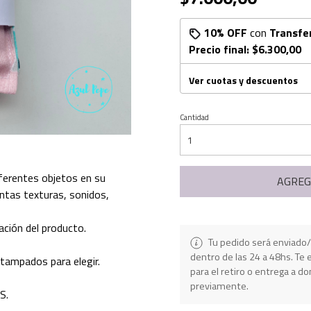
10% OFF
con
Transfe
Precio final:
$6.300,00
Ver cuotas y descuentos
Cantidad
iferentes objetos en su
AGREG
intas texturas, sonidos,
ción del producto.
Tu pedido será enviado/
dentro de las 24 a 48hs. T
tampados para elegir.
para el retiro o entrega a do
previamente.
S.