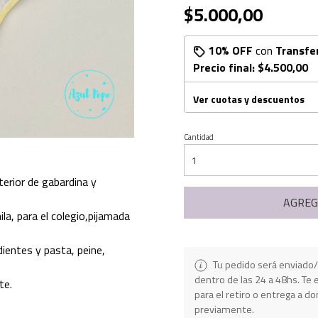
$5.000,00
10% OFF
con
Transfe
Precio final:
$4.500,00
Ver cuotas y descuentos
Cantidad
terior de gabardina y
AGREG
ila, para el colegio,pijamada
 dientes y pasta, peine,
Tu pedido será enviado/
dentro de las 24 a 48hs. T
te.
para el retiro o entrega a do
previamente.